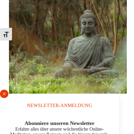
Schrift vergrößern
Emma Melzer
8. März 2024
NEWSLETTER-ANMELDUNG
Abonniere unseren Newsletter
VegetoDynamik®
Erfahre alles über unsere wöchentliche Online-
VEGETODYNAMIK IN DER PRESSE