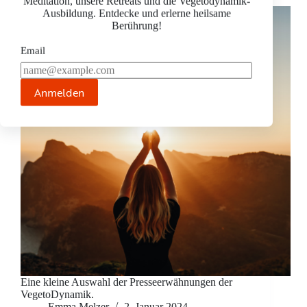
Meditation, unsere Retreats und die Vegetodynamik-
Ausbildung. Entdecke und erlerne heilsame
Berührung!
Email
Anmelden
Eine kleine Auswahl der Presseerwähnungen der
VegetoDynamik.
Emma Melzer
2. Januar 2024