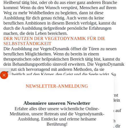
Heilberuf tätig bist, oder ob du aus einer ganz anderen Branche
kommst: Wenn du den Wunsch verspürst, Menschen auf ihrem
Weg zu mehr Wohlbefinden zu begleiten, dann ist diese
Ausbildung für dich genau richtig. Auch wenn du keine
beruflichen Ambitionen in diesem Bereich verfolgst, kannst du
durch die Ausbildung tiefgreifende persönliche Erfahrungen
machen, die dein Leben bereichern.
DER NUTZEN DER VEGETODYNAMIK FÜR DIE
SELBSTSTÄNDIGKEIT
Die Ausbildung zur VegetoDynamik öffnet dir Türen zu neuen
beruflichen Möglichkeiten. Wenn du bereits in einem
therapeutischen oder heilpraktischen Bereich tätig bist, kannst du
dein Behandlungsportfolio sinnvoll erweitern. Die VegetoDynamik
ergänzt sich hervorragend mit anderen Methoden, da sie
ganzheitlich auf den Körper, den Geist und die Seele wirkt. So
Schrift vergrößern
kannst du deinen Klient eine noch umfassendere Betreuung
anbieten und deine Praxis von anderen abheben.
NEWSLETTER-ANMELDUNG
Für all jene, die den Schritt in die Selbstständigkeit wagen
möchten, bietet die VegetoDynamik eine solide Basis. Du lernst
nicht nur die praktischen Fertigkeiten, sondern auch, wie du dein
Abonniere unseren Newsletter
Angebot erfolgreich positionierst und vermarktest. Nach der
Erfahre alles über unsere wöchentliche Online-
Ausbildung stehen Dir zahlreiche Fortbildung offen, die Dich auf
Meditation, unsere Retreats und die Vegetodynamik-
deinem erfolgreichen Weg unterstützen. Durch die hohe
Ausbildung. Entdecke und erlerne heilsame
Wirksamkeit der Methode und die wachsende Nachfrage nach
Berührung!
ganzheitlichen Behandlungsansätzen hast du die Möglichkeit, dir