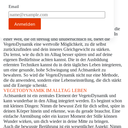
einen treuen Kundenstamm aufzubauen.
Email
DIE AUSBILDUNG ALS BEREICHERUNG FÜR DEIN
EIGENES LEBEN
Selbst wenn du nicht vorhast, die VegetoDynamik beruflich
Anmelden
anzuwenden, ist diese Ausbildung von großem Wert für dich
persönlich. Sie fördert deine eigene Achtsamkeit und hilft dir, die
Verbindung zu deinem Körper und deiner Seele zu vertiefen. In
einer Welt, die oft stressig und unübersichtlich ist, bietet die
VegetoDynamik eine wertvolle Möglichkeit, zu dir selbst
zurückzufinden und dein inneres Gleichgewicht zu stärken.
Du lernst, wie du dich im Alltag besser spüren und auf deine
eigenen Bedürfnisse achten kannst. Die in der Ausbildung
erlernten Techniken kannst du in dein tägliches Leben integrieren,
um eine gesunde, hohe Schwingung und Achtsamkeit zu
bewahren. So wird die VegetoDynamik nicht nur eine Methode,
die du anwendest, sondern eine Lebenseinstellung, die dich stärkt
und dir Energie schenkt.
VEGETODYNAMIK IM ALLTAG LEBEN
Achtsamkeit ist ein zentrales Element der VegetoDynamik und
kann wunderbar in den Alltag integriert werden. Es beginnt schon
mit kleinen Dingen: Nimm dir bewusst Zeit für dich selbst, spüre in
deinen Körper hinein und erkenne, was du gerade brauchst. Eine
einfache Atemübung oder ein kurzer Moment der Stille können
Wunder wirken, um dich wieder in deine Mitte zu bringen.
Auch die bewusste Berührung ist ein wesentlicher Aspekt: Nimm