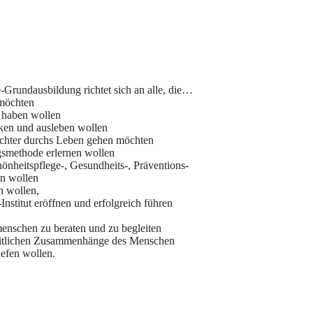
rundausbildung richtet sich an alle, die…
 möchten
t haben wollen
cken und ausleben wollen
leichter durchs Leben gehen möchten
gsmethode erlernen wollen
hönheitspflege-, Gesundheits-, Präventions-
en wollen
n wollen,
stitut eröffnen und erfolgreich führen
enschen zu beraten und zu begleiten
heitlichen Zusammenhänge des Menschen
iefen wollen.