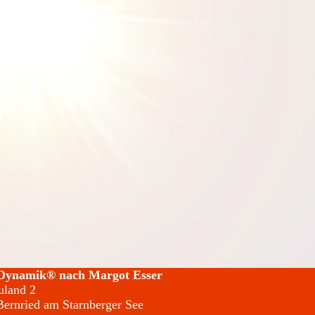
Dynamik® nach Margot Esser
land 2
ernried am Starnberger See