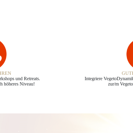
HREN
GUT
rkshops und Retreats.
Integriere VegetoDynamik
ch höheres Niveau!
zur/m Vegeto