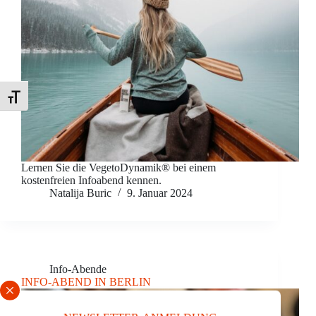
Schrift vergrößern
Lernen Sie die VegetoDynamik® bei einem
kostenfreien Infoabend kennen.
Natalija Buric
9. Januar 2024
Info-Abende
INFO-ABEND IN BERLIN