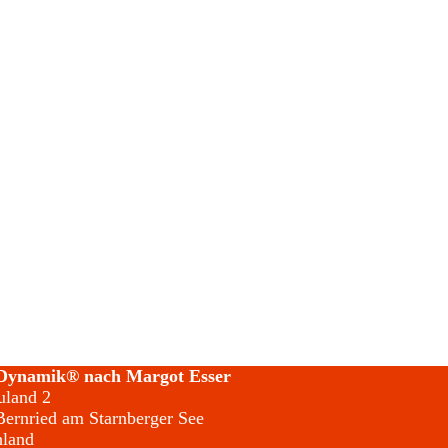
Dynamik® nach Margot Esser
land 2
ernried am Starnberger See
hland