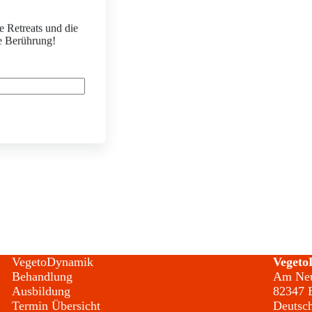
isse
e Retreats und die
e Berührung!
VegetoDynamik
Vegeto
Behandlung
Am Neu
Ausbildung
82347 B
Termin Übersicht
Deutsc