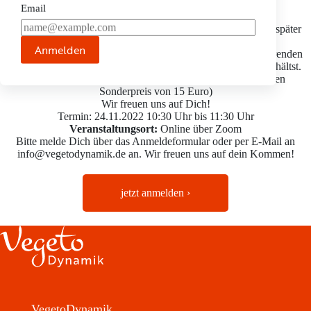
VegetoDynamik zu entdecken und die Kraft zur
Email
Selbstermächtigung in Dir zu erwecken.
Das Seminar findet online via Zoom statt und steht Dir auch später
als Aufzeichnung zur Verfügung.
Anmelden
Für nur 25 Euro nimmst Du an einer kraftvollen und inspirierenden
Stunde teil, in der Du wertvolle Impulse für Deinen Alltag erhältst.
(VegetoDynamikerInnen zahlen für diese Masterclass einen
Sonderpreis von 15 Euro)
Wir freuen uns auf Dich!
Termin: 24.11.2022 10:30 Uhr bis 11:30 Uhr
Veranstaltungsort:
Online über Zoom
Bitte melde Dich über das Anmeldeformular oder per E-Mail an
info@vegetodynamik.de an. Wir freuen uns auf dein Kommen!
jetzt anmelden ›
VegetoDynamik