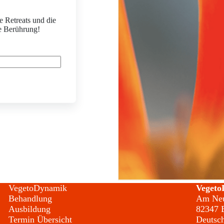
e Retreats und die
e Berührung!
VegetoDynamik
Vegeto
Behandlung
Am Neu
Ausbildung
82347 B
Termin Übersicht
Deutsc