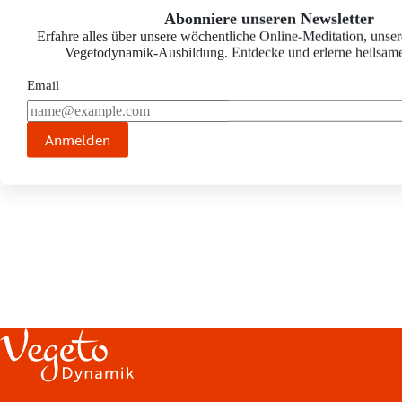
82291 Mammendorf
Schrift vergrößern
Abonniere unseren Newsletter
E-Mail:
info@unternehmen-wellness.de
Tel.:
08145-809678
Erfahre alles über unsere wöchentliche Online-Meditation, unser
Homepage:
http://unternehmen-wellness.de
Vegetodynamik-Ausbildung. Entdecke und erlerne heilsam
Email
JETZT TERMIN ANFRAGEN ›
Anmelden