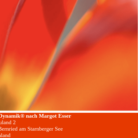
Dynamik® nach Margot Esser
land 2
ernried am Starnberger See
hland