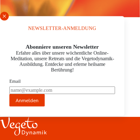
NEWSLETTER-ANMELDUNG
TANJA LEOPOLD
Schrift vergrößern
Abonniere unseren Newsletter
practitioner
Erfahre alles über unsere wöchentliche Online-
Bachstr. 39
Meditation, unsere Retreats und die Vegetodynamik-
72348 Rosenfeld
Ausbildung. Entdecke und erlerne heilsame
E-Mail:
info@tanja-leopold.de
Berührung!
Tel.:
07428 – 9406489
Homepage:
http://www.tanja-leopold.de
Email
JETZT TERMIN ANFRAGEN ›
Anmelden