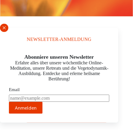
RAUM FÜR
NEWSLETTER-ANMELDUNG
VEGETODYNAMIK
Schrift vergrößern
Abonniere unseren Newsletter
PETRA DURRER
Erfahre alles über unsere wöchentliche Online-
Meditation, unsere Retreats und die Vegetodynamik-
Schauburg 1
Ausbildung. Entdecke und erlerne heilsame
6331 Hünenberg, Schweiz
Berührung!
E-Mail: info@petras-vegetodynamik.ch
Tel.:
0041 787091814
Email
Homepage:
www.petras-vegetodynamik.ch
Anmelden
JETZT TERMIN ANFRAGEN ›