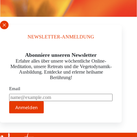
MÜHLENHERZ /
NEWSLETTER-ANMELDUNG
MANUELA HEINE
Schrift vergrößern
Abonniere unseren Newsletter
practitioner
Erfahre alles über unsere wöchentliche Online-
Oberpreth 1a
Meditation, unsere Retreats und die Vegetodynamik-
53940 Hellenthal
Ausbildung. Entdecke und erlerne heilsame
E-Mail:
post@muehlen-herz.de
Berührung!
Tel.:
0176/57670074
Tel:
024489197588
Email
Homepage:
www.muehlen-herz.de
Anmelden
JETZT TERMIN ANFRAGEN ›