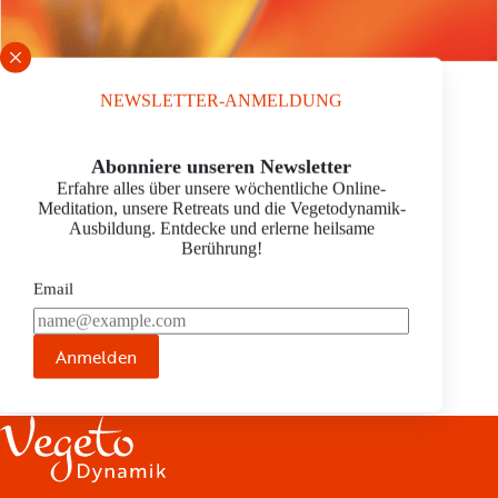
NEWSLETTER-ANMELDUNG
MADLEN METZKE
Schrift vergrößern
Abonniere unseren Newsletter
advanced
Erfahre alles über unsere wöchentliche Online-
Karl-Kegel-Str. 20a
Meditation, unsere Retreats und die Vegetodynamik-
09599 Freiberg
Ausbildung. Entdecke und erlerne heilsame
E-Mail:
kontakt@kosmetiksalon-freiberg.de
Berührung!
Tel.:
03731 -692 740
Homepage:
http://kosmetiksalon-freiberg.de
Email
JETZT TERMIN ANFRAGEN ›
Anmelden