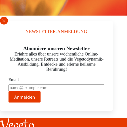
GABRIELE
NEWSLETTER-ANMELDUNG
PIRCHMOSER
Schrift vergrößern
Abonniere unseren Newsletter
Erfahre alles über unsere wöchentliche Online-
advanced
Meditation, unsere Retreats und die Vegetodynamik-
Maria-Louisen-Str. 2
Ausbildung. Entdecke und erlerne heilsame
22301 Hamburg
Berührung!
E-Mail:
gabi@berührendebehandlung.de
Tel.: 0172 8990410
Email
Homepage:
http://www.berührendebehandlung.de
Anmelden
JETZT TERMIN ANFRAGEN ›