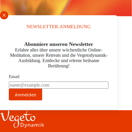
NEWSLETTER-ANMELDUNG
CLAUDIA PFEFFER
Schrift vergrößern
Abonniere unseren Newsletter
graduate
Erfahre alles über unsere wöchentliche Online-
Wienerstraße 94
Meditation, unsere Retreats und die Vegetodynamik-
3500 Krems
Ausbildung. Entdecke und erlerne heilsame
E-Mail:
pfeffer.claudia@aon.at
Berührung!
Tel.:
0043-664-1982982
Homepage:
http://www.jungbrunnen-kosmetik.at
Email
JETZT TERMIN ANFRAGEN ›
Anmelden