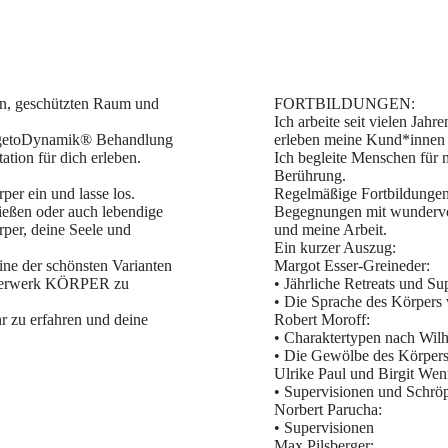
önen, geschützten Raum und
FORTBILDUNGEN:
Ich arbeite seit vielen Jahr
VegetoDynamik® Behandlung
erleben meine Kund*innen
ation für dich erleben.
Ich begleite Menschen für 
Berührung.
er ein und lasse los.
Regelmäßige Fortbildungen
eßen oder auch lebendige
Begegnungen mit wundervo
rper, deine Seele und
und meine Arbeit.
Ein kurzer Auszug:
ne der schönsten Varianten
Margot Esser-Greineder:
underwerk KÖRPER zu
• Jährliche Retreats und Su
• Die Sprache des Körpers 
r zu erfahren und deine
Robert Moroff:
• Charaktertypen nach Wil
• Die Gewölbe des Körper
Ulrike Paul und Birgit Wen
• Supervisionen und Schrö
Norbert Parucha:
• Supervisionen
Max Pilsberger: