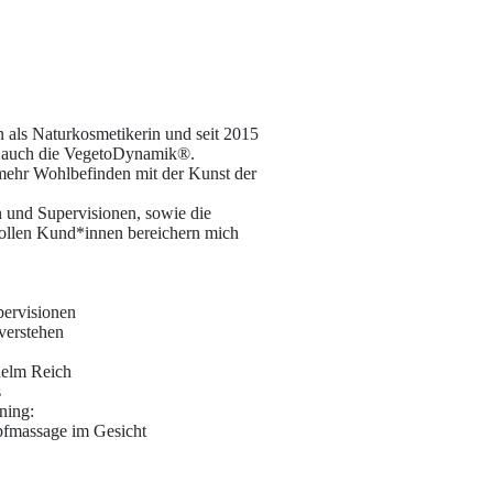
en als Naturkosmetikerin und seit 2015
 auch die VegetoDynamik®.
mehr Wohlbefinden mit der Kunst der
 und Supervisionen, sowie die
llen Kund*innen bereichern mich
pervisionen
verstehen
helm Reich
s
ning:
pfmassage im Gesicht